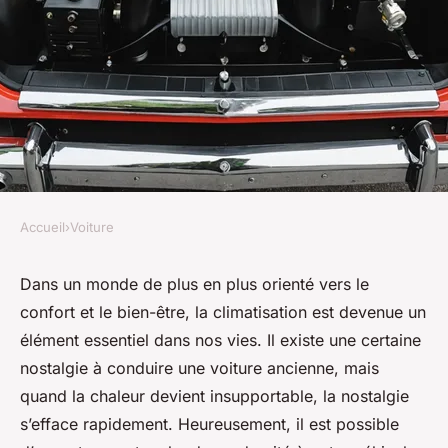
Accueil
›
Voiture
VOITURE
Comment installer un système
Dans un monde de plus en plus orienté vers le
confort et le bien-être, la climatisation est devenue un
de climatisation automatique
élément essentiel dans nos vies. Il existe une certaine
dans une voiture ancienne
nostalgie à conduire une voiture ancienne, mais
pour plus de confort?
quand la chaleur devient insupportable, la nostalgie
s’efface rapidement. Heureusement, il est possible
Valentin
•
4 octobre 2024
•
6 min de lecture