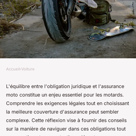
Accueil
›
Voiture
VOITURE
Obligation juridique et
L'équilibre entre l'obligation juridique et l'assurance
moto constitue un enjeu essentiel pour les motards.
assurance moto : comment
Comprendre les exigences légales tout en choisissant
trouver le bon équilibre ?
la meilleure couverture d'assurance peut sembler
complexe. Cette réflexion vise à fournir des conseils
Valentin
•
26 mars 2025
•
4 min de lecture
sur la manière de naviguer dans ces obligations tout