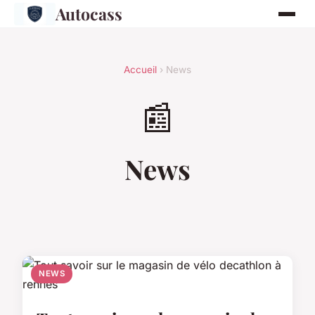
Autocass
Accueil
› News
📰
News
NEWS