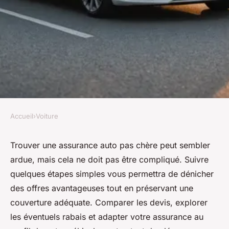
Accueil
›
Voiture
VOITURE
Trouvez votre assurance auto
Trouver une assurance auto pas chère peut sembler
ardue, mais cela ne doit pas être compliqué. Suivre
pas chère en quelques étapes
quelques étapes simples vous permettra de dénicher
simples
des offres avantageuses tout en préservant une
couverture adéquate. Comparer les devis, explorer
Valentin
•
17 janvier 2025
•
3 min de lecture
les éventuels rabais et adapter votre assurance au