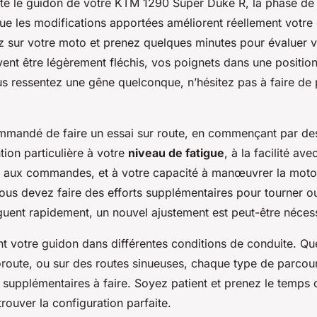
sté le guidon de votre KTM 1290 Super Duke R, la phase de t
ue les modifications apportées améliorent réellement votre 
z sur votre moto et prenez quelques minutes pour évaluer 
nt être légèrement fléchis, vos poignets dans une position 
us ressentez une gêne quelconque, n’hésitez pas à faire de 
ommandé de faire un essai sur route, en commençant par des 
tion particulière à votre
niveau de fatigue
, à la facilité av
 aux commandes, et à votre capacité à manœuvrer la moto.
ous devez faire des efforts supplémentaires pour tourner o
guent rapidement, un nouvel ajustement est peut-être nécess
t votre guidon dans différentes conditions de conduite. Que
toroute, ou sur des routes sinueuses, chaque type de parcou
supplémentaires à faire. Soyez patient et prenez le temps d
trouver la configuration parfaite.