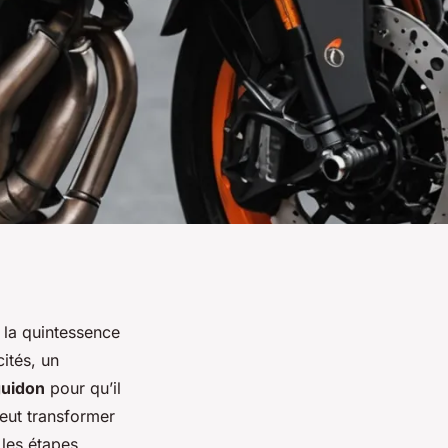
 la quintessence
ités, un
uidon
pour qu’il
peut transformer
 les étapes