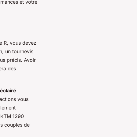
ormances et votre
e R, vous devez
n, un tournevis
us précis. Avoir
era des
éclairé
.
ractions vous
llement
e KTM 1290
es couples de