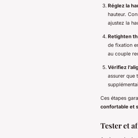
Réglez la ha
hauteur. Cons
ajustez la h
Retighten th
de fixation e
au couple r
Vérifiez l’a
assurer que t
supplémentai
Ces étapes gara
confortable et 
Tester et a