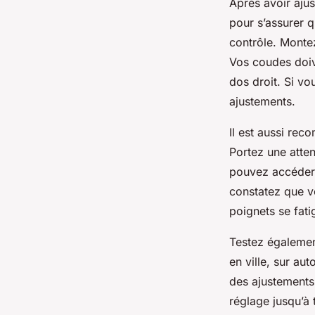
Après avoir aju
pour s’assurer q
contrôle. Monte
Vos coudes doive
dos droit. Si vo
ajustements.
Il est aussi rec
Portez une atten
pouvez accéder
constatez que v
poignets se fati
Testez égalemen
en ville, sur au
des ajustements 
réglage jusqu’à 