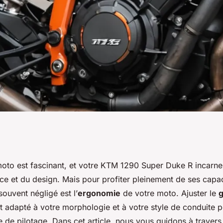
 guidon d'une KTM
 moto est fascinant, et votre KTM 1290 Super Duke R incarne
ce et du design. Mais pour profiter pleinement de ses capac
pour une meilleure
souvent négligé est l’
ergonomie
de votre moto. Ajuster le
g
t adapté à votre morphologie et à votre style de conduite 
 de pilotage. Dans cet article, nous vous guidons à travers