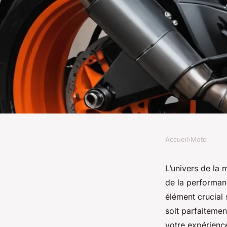
Accueil
›
Moto
MOTO
Comment ajuster le
L’univers de la
de la performan
1290 Super Duke R 
élément crucial 
soit parfaitemen
votre expérience