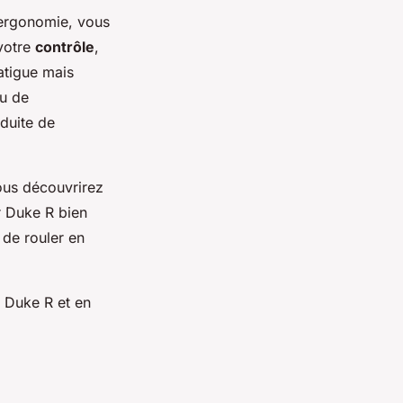
 ergonomie, vous
 votre
contrôle
,
atigue mais
au de
duite de
vous découvrirez
r Duke R bien
 de rouler en
 Duke R et en