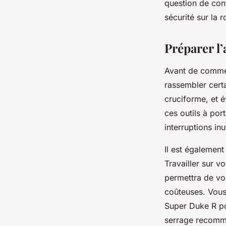
question de conf
sécurité sur la r
Préparer l’
Avant de comme
rassembler cert
cruciforme, et 
ces outils à por
interruptions inu
Il est également
Travailler sur v
permettra de vou
coûteuses. Vous
Super Duke R pou
serrage recomm