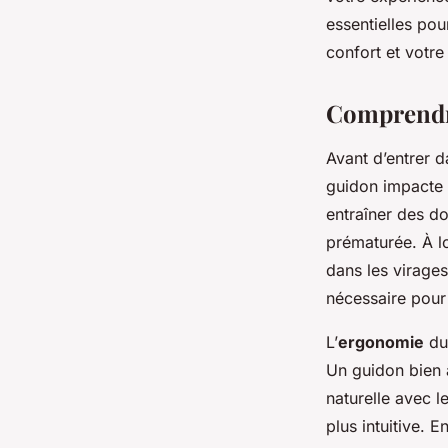
ergonomie?
essentielles po
confort et votre
Valentin
•
4 octobre 2024
•
5 min de lecture
Comprendre
Avant d’entrer d
guidon impacte 
entraîner des do
prématurée. À l
dans les virage
nécessaire pour 
L’
ergonomie
du 
Un guidon bien a
naturelle avec l
plus intuitive. 