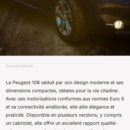
Accueil
›
Voiture
VOITURE
Peugeot 108 : l'élégance
La Peugeot 108 séduit par son design moderne et ses
dimensions compactes, idéales pour la vie citadine.
urbaine à petit prix !
Avec ses motorisations conformes aux normes Euro 6
et sa connectivité améliorée, elle allie élégance et
Valentin
•
10 juillet 2025
•
8 min de lecture
praticité. Disponible en plusieurs versions, y compris
un cabriolet, elle offre un excellent rapport qualité-