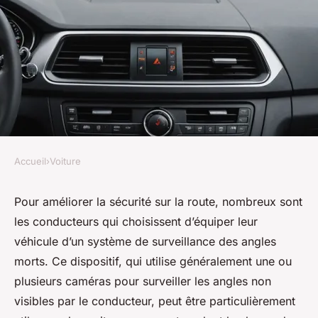
Accueil
›
Voiture
VOITURE
Quels sont les critères pour
Pour améliorer la sécurité sur la route, nombreux sont
les conducteurs qui choisissent d’équiper leur
choisir un système de
véhicule d’un système de surveillance des angles
surveillance des angles morts
morts. Ce dispositif, qui utilise généralement une ou
pour une voiture compacte?
plusieurs caméras pour surveiller les angles non
visibles par le conducteur, peut être particulièrement
Valentin
•
4 octobre 2024
•
5 min de lecture