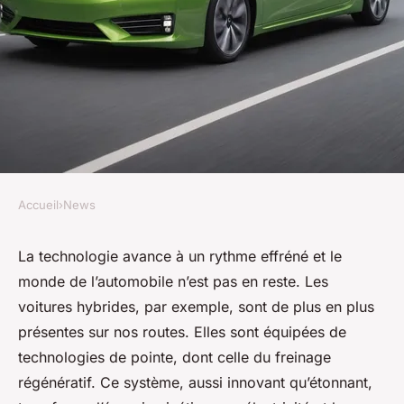
Accueil
›
News
NEWS
Quels sont les avantages des
La technologie avance à un rythme effréné et le
monde de l’automobile n’est pas en reste. Les
technologies de freinage
voitures hybrides, par exemple, sont de plus en plus
régénératif pour les voitures
présentes sur nos routes. Elles sont équipées de
hybrides?
technologies de pointe, dont celle du freinage
régénératif. Ce système, aussi innovant qu’étonnant,
Valentin
•
4 octobre 2024
•
6 min de lecture